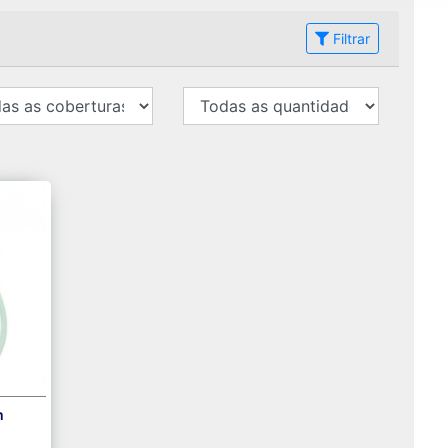
Filtrar
m