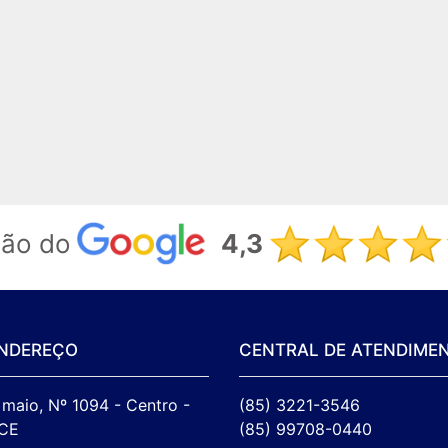
ção do
4,3
NDEREÇO
CENTRAL DE ATENDIME
maio, Nº 1094 - Centro - 
(85) 3221-3546
CE

(85) 99708-0440