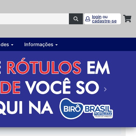
login
ou
cadastre-se
ndes
Informações