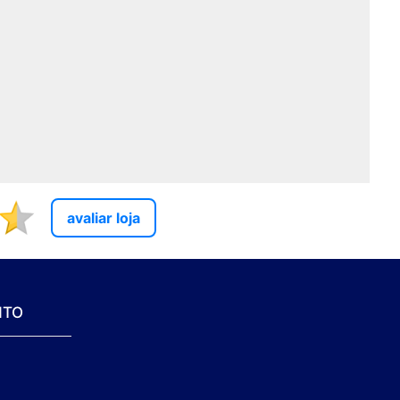
avaliar loja
NTO