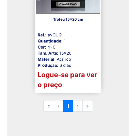
Trofeu 15x20 cm
Ref.:
avOUQ
Quantidade:
1
Cor:
4x0
Tam. Arte:
15x20
Material:
Acrilico
Produção:
6 dias
Logue-se para ver
o preço
«
‹
1
›
»