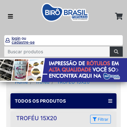
login
ou
cadastre-se
Home
Troféu
TROFÉU 15X20
TODOS OS PRODUTOS
TROFÉU 15X20
Filtrar